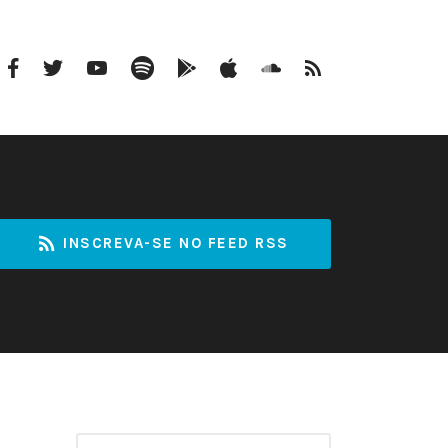
Facebook
Twitter
Youtube
Spotify
Google
Apple
Soundcloud
RSS
Podcasts
Podcasts
INSCREVA-SE NO FEED RSS