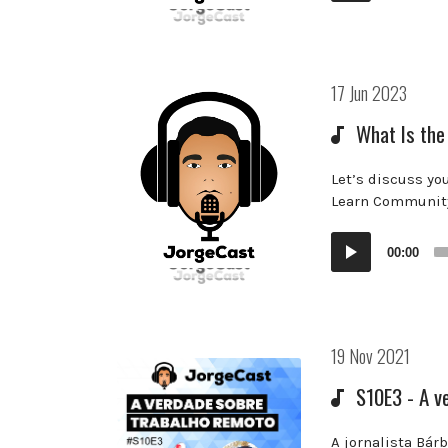
Postado
17 Jun 2023
em:
What Is the
Let’s discuss yo
Learn Community
Audio
00:00
Player
Postado
19 Nov 2021
em:
S10E3 - A v
A jornalista Bár