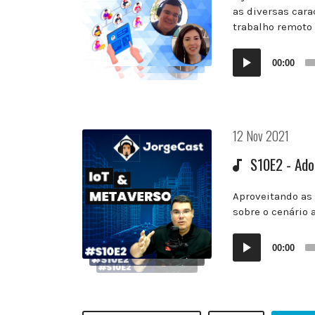
as diversas cara
trabalho remoto 
Audio
00:00
Player
Postado
12 Nov 2021
em:
S10E2 - Ado
Aproveitando as 
sobre o cenário 
Audio
00:00
Player