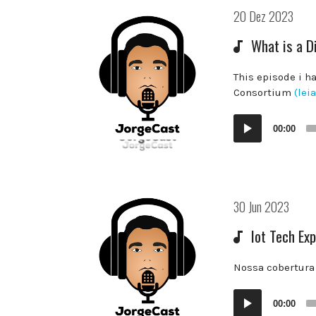
Postado
20 Dez 2023
em:
What is a D
This episode i h
Consortium
(lei
Audio
00:00
Player
Postado
30 Jun 2023
em:
Iot Tech Ex
Nossa cobertura 
Audio
00:00
Player